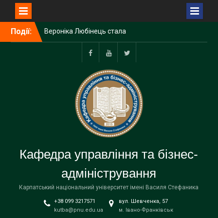
Перейти
Події:
Вероніка Любінець стала
до
однією з переможців
вмісту
стипендійної програми від
Фундації Лозинських
Facebook
YouTube
Twitter
Візит студентів в ІТ
компанію Intellias
Підготовка до
вступу-2024!
Делегація ПНУ взяла
участь у 54-годинному
хакатоні в Англії
Три наші студентки
Кафедра управління та бізнес-
будуть отримувати
стипендію міського
адміністрування
голови
Карпатський національний університет імені Василя Стефаника
+38 099 3217571
вул. Шевченка, 57
kutba@pnu.edu.ua
м. Івано-Франківськ