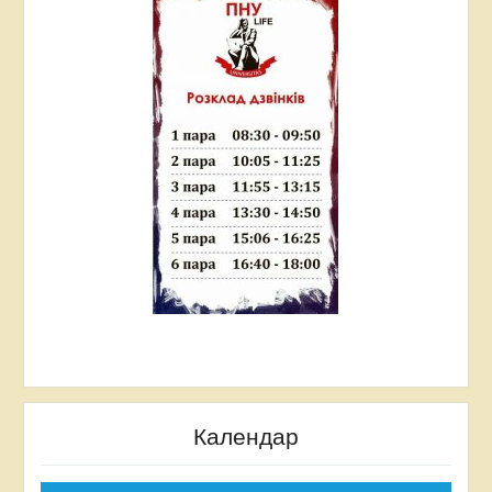
ПНУ ім. В. Стефаника.
2017 р., 24 листопада – співорганізатор та
модератор конференції на тему: «Тероризм:
тенденції, прогнози та шляхи вирішення», ПНУ
ім. В. Стефаника.
2017 р., 21 червня –участь у круглому столі для
молодих вчених на тему: «Україна та ЄС: нові
виклики та нові можливості», ПНУ ім. В.
Стефаника.
2017 р., 12 травня – співорганізатор та учасник
міжнародній конференції молодих вчених на
тему: «Східна Європа в рамках російської
зовнішньої політики», ПНУ ім. В. Стефаника.
Календар
2017 р., 28 лютого – співорганізатор та учасник