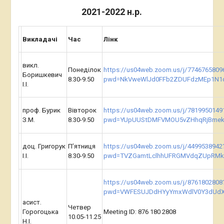
2021-2022 н.р.
Викладачі
Час
Лінк
викл.
Понеділок
https://us04web.zoom.us/j/7746765809
Боришкевич
8.30-9.50
pwd=NkVweWlJd0FFb2ZDUFdzMEp1N1
І.І.
проф. Бурик
Вівторок
https://us04web.zoom.us/j/7819950149
З.М.
8.30-9.50
pwd=YUpUUStDMFVMOU5vZHhqRjBmek
доц. Григорук
П’ятниця
https://us04web.zoom.us/j/4499538942
І.І.
8.30-9.50
pwd=TVZGamtLclhhUFRGMVdqZUpRM
https://us04web.zoom.us/j/8761802808
pwd=VWFESUJDdHYyYmxWdlV0Y3dUdX
асист.
Четвер
Горогоцька
Meeting ID: 876 180 2808
10.05-11.25
Н.І.