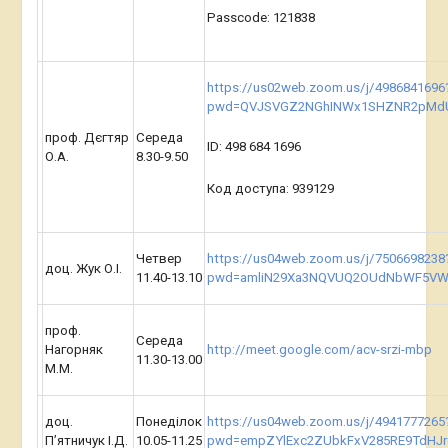
Passcode: 121838
https://us02web.zoom.us/j/4986841696
pwd=QVJSVGZ2NGhINWx1SHZNR2pMd
проф. Дєгтяр
Середа
ID
: 498 684 1696
О.А.
8.30-9.50
Код доступа: 939129
Четвер
https://us04web.zoom.us/j/7506698238
доц. Жук О.І.
11.40-13.10
pwd=amliN29Xa3NQVUQ2OUdNbWF5VW
проф.
Середа
Нагорняк
http://meet.google.com/acv-srzi-mbp
11.30-13.00
М.М.
доц.
Понеділок
https://us04web.zoom.us/j/4941777265
П’ятничук І.Д.
10.05-11.25
pwd=empZYlExc2ZUbkFxV285RE9TdHJr