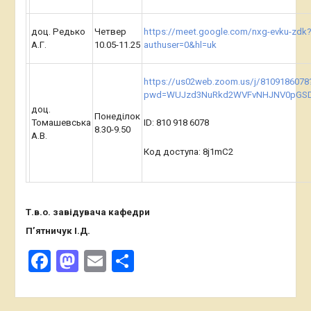
доц. Редько
Четвер
https://meet.google.com/nxg-evku-zdk
А.Г.
10.05-11.25
authuser=0&hl=uk
https://us02web.zoom.us/j/8109186078
pwd=WUJzd3NuRkd2WVFvNHJNV0pGS
доц.
Понеділок
Томашевська
ID: 810 918 6078
8.30-9.50
А.В.
Код доступа: 8j1mC2
Т.в.о. завідувача кафедри
П’ятничук І.Д.
Facebook
Mastodon
Email
Поділитися