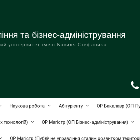
ння та бізнес-адміністрування
ий університет імені Василя Стефаника
Наукова робота
Абітурієнту
ОР Бакалавр (ОП Пу
 технологій)
ОР Магістр (ОП Бізнес-адміністрування)
ОР Магістр (Публічне управління сталим розвитком територі