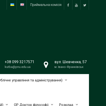
Приймальна комісія
Facebook
YouTube
Twitter
+38 099 3217571
вул. Шевченка, 57
kutba@pnu.edu.ua
м. Івано-Франківськ
блічне управління та адміністрування)
й)
ОР Доктор філософії
Розклад