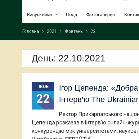
Випускники
Події
Фотогалерея
Конта
Головна
2021
Жовтень
22
День:
22.10.2021
Ігор Цепенда: «Добра 
ЖОВ
22
Інтерв’ю The Ukrainia
Ректор Прикарпатського націон
Цепенда розказав в інтерв’ю онлайн-журна
конкуренцію між університетами, наукові