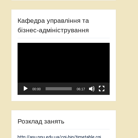
Кафедра управління та
бізнес-адміністрування
Відеопрогравач
00:00
06:17
Розклад занять
http://asu.pnu.edu.ua/cgi-bin/timetable.cgi