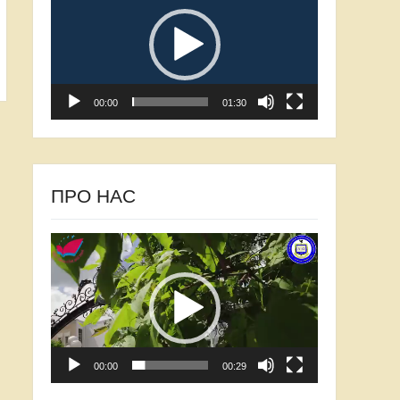
00:00
01:30
ПРО НАС
Відеопрогравач
00:00
00:29