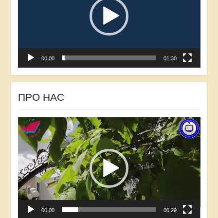
00:00
01:30
ПРО НАС
Відеопрогравач
00:00
00:29