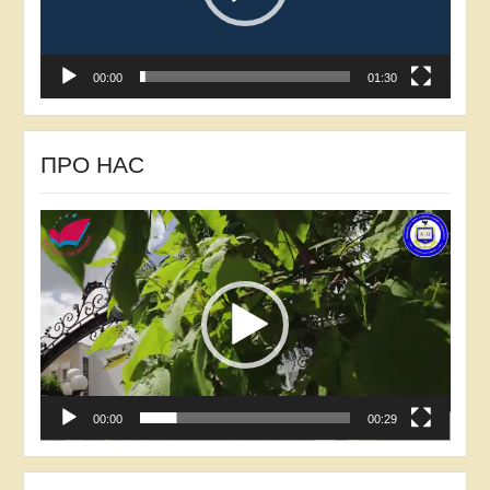
00:00
01:30
ПРО НАС
Відеопрогравач
00:00
00:29