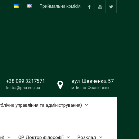
Приймальна комісія
Facebook
YouTube
Twitter
+38 099 3217571
вул. Шевченка, 57
kutba@pnu.edu.ua
м. Івано-Франківськ
блічне управління та адміністрування)
й)
ОР Доктор філософії
Розклад