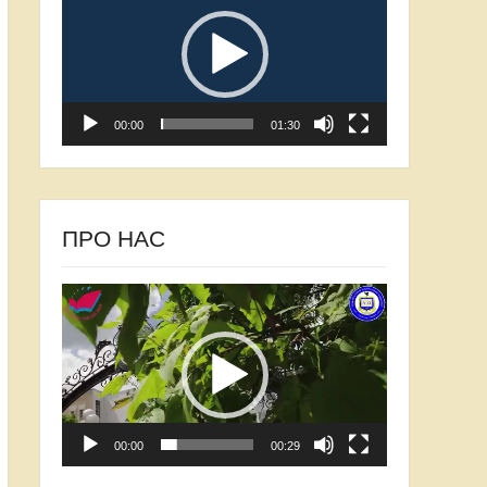
00:00
01:30
ПРО НАС
Відеопрогравач
00:00
00:29