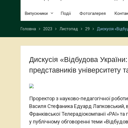
Випускники
Події
Фотогалерея
Конта
Головна
2023
Листопад
29
Дискусія «Відбуд
Дискусія «Відбудова України:
представників університету т
Проректор з науково-педагогічної роботи
Василя Стефаника Едуард Лапковський, в
Франківської Телерадіокомпанії «РАІ» та
у публічному обговоренні теми «Відбудова