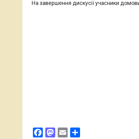
На завершення дискусії учасники домовил
Facebook
Mastodon
Email
Поділитися