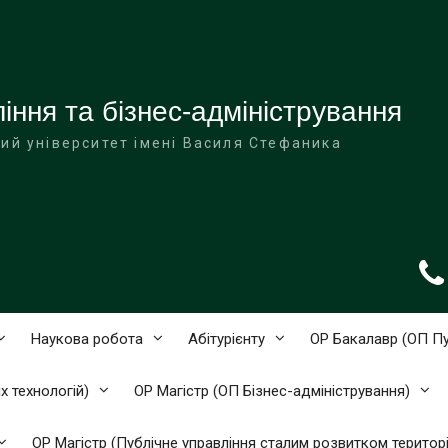
ння та бізнес-адміністрування
ий університет імені Василя Стефаника
Наукова робота
Абітурієнту
ОР Бакалавр (ОП Пу
 технологій)
ОР Магістр (ОП Бізнес-адміністрування)
ОР Магістр (Публічне управління сталим розвитком територі