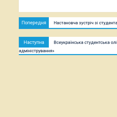
Навігація
Попередня
Попередня
Настановча зустріч зі студент
записів
публікація:
Наступна
Наступна
Всеукраїнська студентська олі
публікація:
адміністрування»