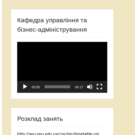
Кафедра управління та
бізнес-адміністрування
Відеопрогравач
00:00
06:17
Розклад занять
http://asu.pnu.edu.ua/cgi-bin/timetable.cgi