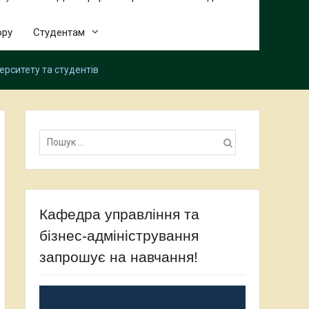
ору
Студентам
верситету та студентів
Пошук:
Кафедра управління та
бізнес-адміністрування
запрошує на навчання!
Відеопрогравач