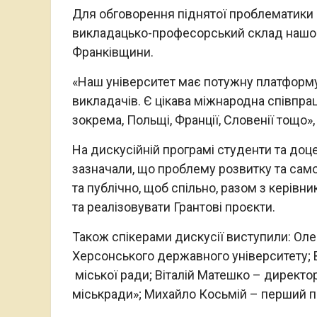
Для обговорення піднятої проблематики 
викладацько-професорський склад нашого 
Франківщини.
«Наш університет має потужну платформу д
викладачів. Є цікава міжнародна співпрац
зокрема, Польщі, Франції, Словенії тощо
На дискусійній програмі студенти та до
зазначали, що проблему розвитку та само
та публічно, щоб спільно, разом з керівн
та реалізовувати Грантові проєкти.
Також спікерами дискусії виступили: Ол
Херсонського державного університету; 
міської ради; Віталій Матешко – директо
міськради»; Михайло Косьмій – перший п